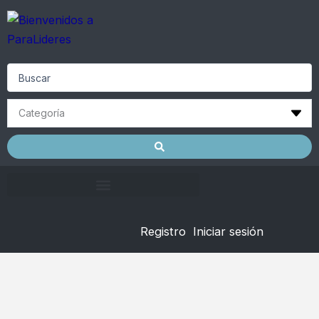
Skip
to
content
Search
...
Registro
Iniciar sesión