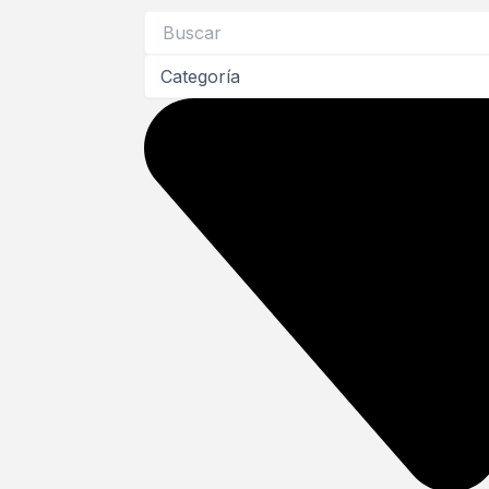
Search
...