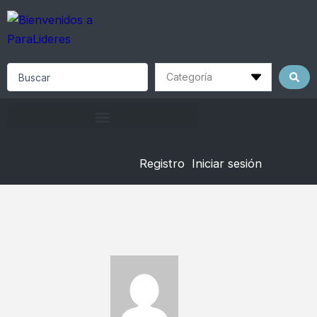
Skip
to
content
Search
...
Registro
Iniciar sesión