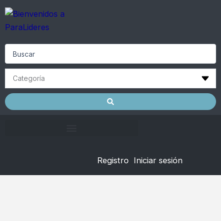
Skip
to
content
Search
...
Registro
Iniciar sesión