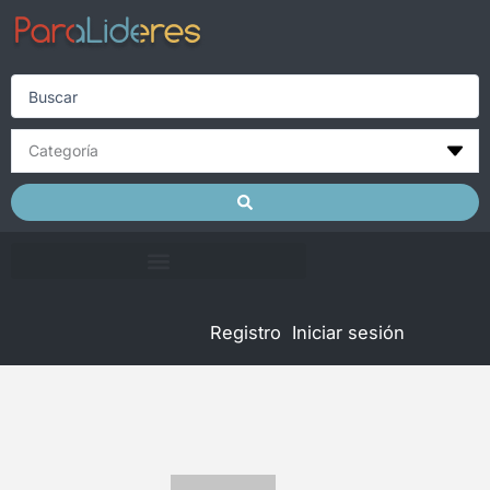
Skip
to
content
Search
...
Registro
Iniciar sesión