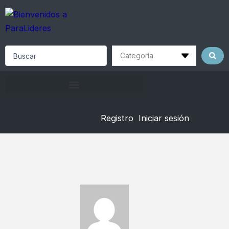
Skip
to
content
Search
...
Registro
Iniciar sesión