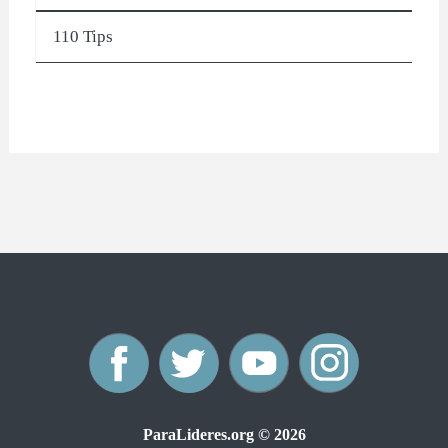
110 Tips
F
T
Y
I
a
w
o
n
ParaLideres.org © 2026