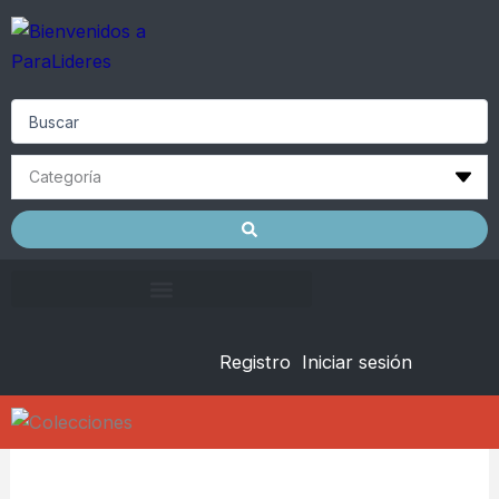
Skip
to
content
Search
...
Registro
Iniciar sesión