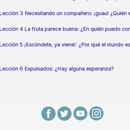
Lección 3 Necesitando un compañero: ¡guau! ¿Quién e
Lección 4 La fruta parece buena: ¿En quién puedo con
Lección 5 ¡Escóndete, ya viene!: ¿Por qué el mundo es
Lección 6 Expulsados: ¿Hay alguna esperanza?
F
T
Y
I
a
w
o
n