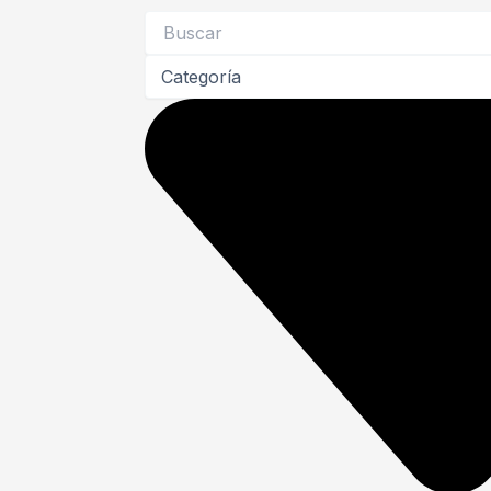
Search
...