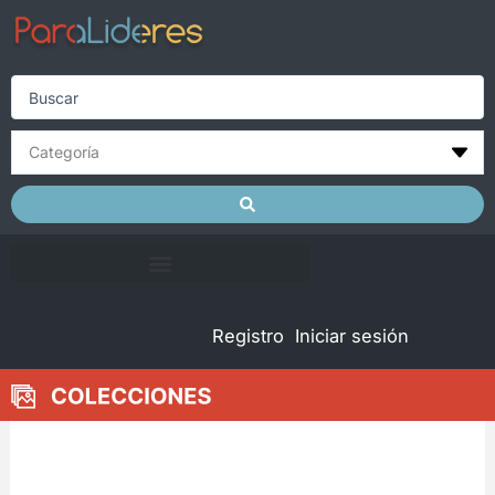
Skip
to
content
Search
...
Registro
Iniciar sesión