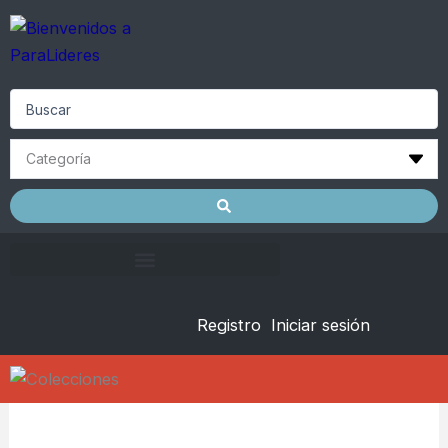
Skip
to
content
Search
...
Registro
Iniciar sesión