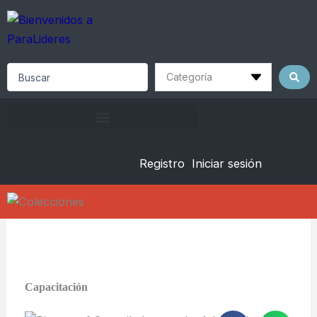
Skip
to
content
Search
...
Registro
Iniciar sesión
Capacitación