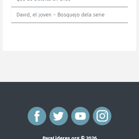
David, el joven – Bosquejo dela serie
F
T
Y
I
a
w
o
n
ParaLideres.org © 2026