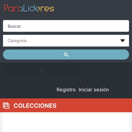
Skip
to
content
Search
...
Registro
Iniciar sesión