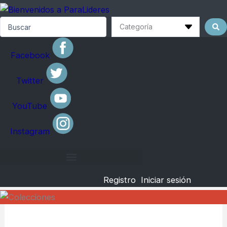
Skip
to
Search
...
content
Facebook
Twitter
YouTube
Instagram
Registro
Iniciar sesión