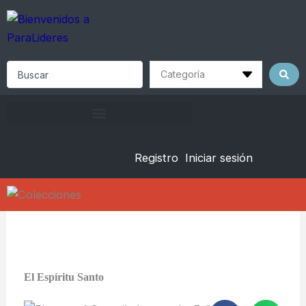
Skip
to
content
Search
...
Registro
Iniciar sesión
El Espíritu Santo