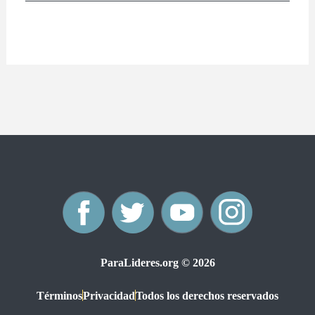
F
T
Y
I
a
w
o
n
ParaLideres.org © 2026
c
i
u
s
Términos
Privacidad
Todos los derechos reservados