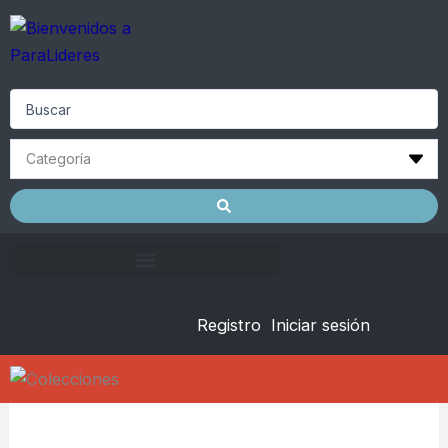
Skip
to
content
Search
...
Registro
Iniciar sesión