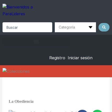
Skip
to
content
Search
...
Registro
Iniciar sesión
La Obediencia