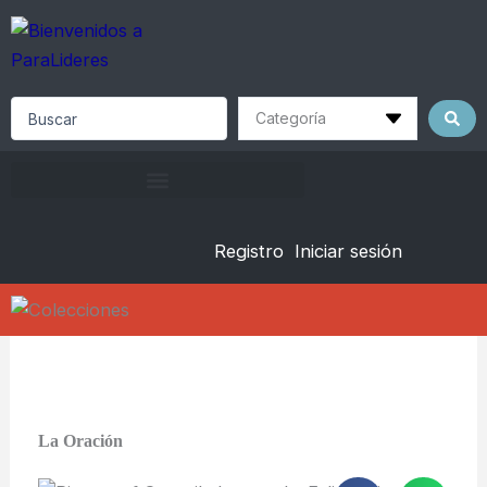
Skip
to
content
Search
...
Registro
Iniciar sesión
La Oración