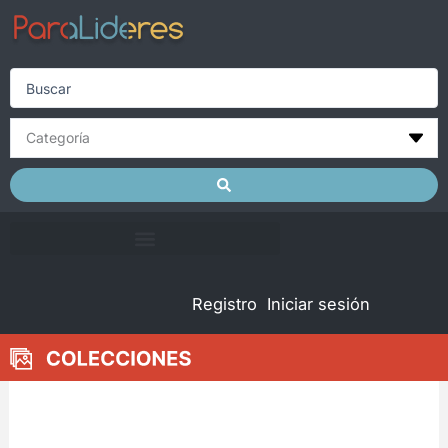
Skip
to
content
Search
...
Registro
Iniciar sesión