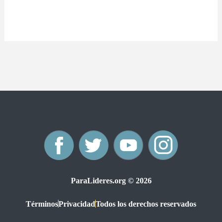
F
T
Y
I
a
w
o
n
ParaLideres.org © 2026
c
i
u
s
Términos
Privacidad
Todos los derechos reservados