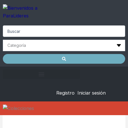
Skip
to
content
Search
...
Registro
Iniciar sesión