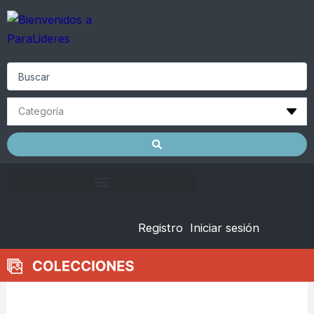
Skip
to
content
Search
...
Registro
Iniciar sesión