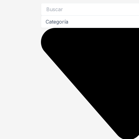
Search
...