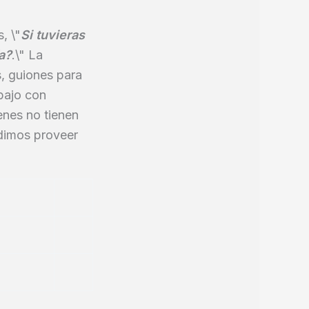
, \"
Si tuvieras
a?
.\" La
s, guiones para
abajo con
enes no tienen
idimos proveer