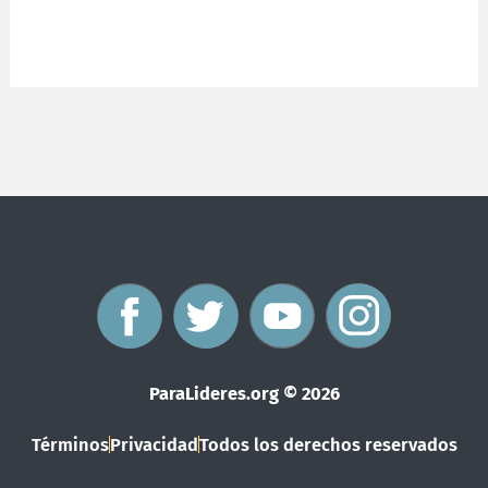
F
T
Y
I
a
w
o
n
ParaLideres.org © 2026
c
i
u
s
Términos
Privacidad
Todos los derechos reservados