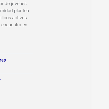
er de jóvenes.
ernidad plantea
blicos activos
e encuentra en
nas
r