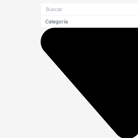
Search
...