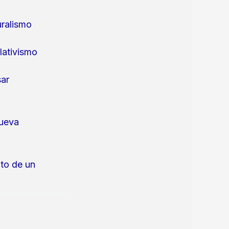
uralismo
lativismo
sar
Nueva
to de un