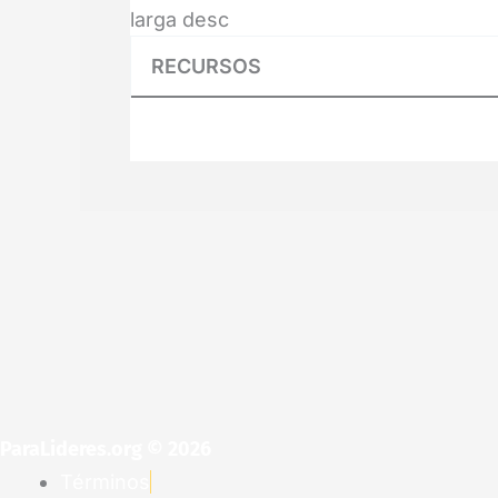
larga desc
RECURSOS
ParaLideres.org © 2026
Términos