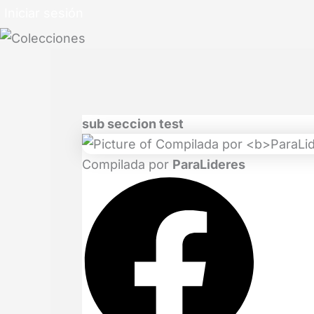
Iniciar sesión
sub seccion test
Compilada por
ParaLideres