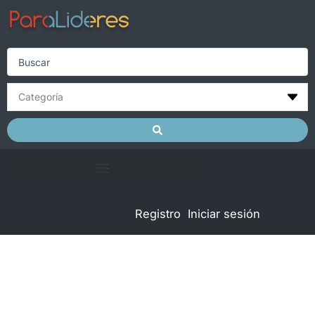
Skip
to
content
Search
...
Registro
Iniciar sesión