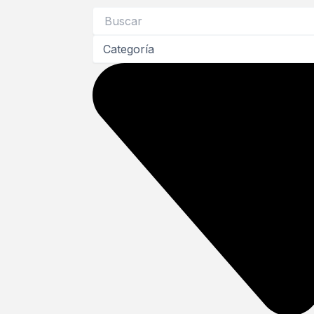
Search
...