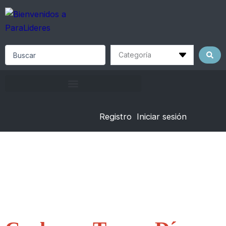
Skip
to
content
Search
...
Registro
Iniciar sesión