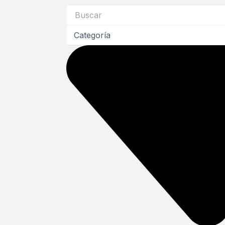
Search
...