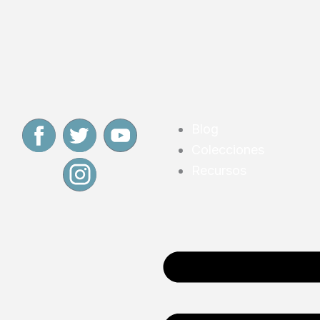
F
T
I
Y
Blog
Colecciones
a
w
n
o
Recursos
c
i
s
u
e
t
t
T
b
t
a
u
o
e
g
b