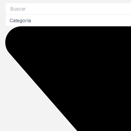
Search
...