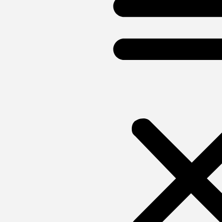
o
r
r
e
k
a
m