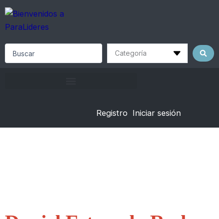
Skip
to
content
Search
...
Registro
Iniciar sesión