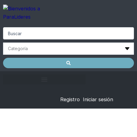
Skip
to
content
Search
...
Registro
Iniciar sesión