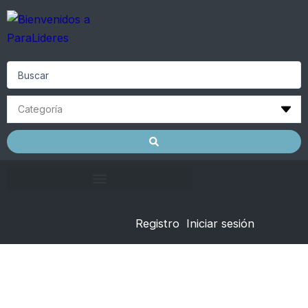
Skip
to
content
Search
...
Registro
Iniciar sesión