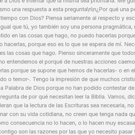
e a Dios e intentar que la misma sea prioritaria. Me gu
mismo una respuesta a esta pregunta\n\n¿Por qué una 
tiempo con Dios? Piensa seriamente al respecto y esc
igual que tú, yo también soy una persona pragmática, 
ntido en las cosas que hago, no puedo hacerlas porque
 hacerlas, porque eso es lo que se espera de mí. Nec
les las cosas que hago. Pienso sinceramente que todos
 no entendemos el porqué de nuestras acciones caemo
erlas porque se supone que hemos de hacerlas- o en el
edo o temor-. Tengo la impresión de que muchos crist
la Palabra de Dios porque no han podido contestar de
 pregunta de por qué necesitan leer la Biblia. Vamos, di
ran que la lectura de las Escrituras sea necesaria, n
nar con su vida cotidiana, no creen que tenga nada qu
 Como consecuencia no lo hacen, o lo hacen muy escas
contigo son las razones por las que yo necesito pasar