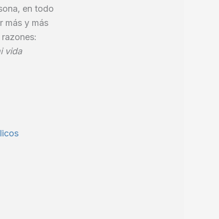
sona, en todo
ar más y más
s razones:
i vida
licos