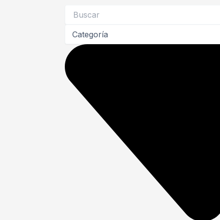
Search
...