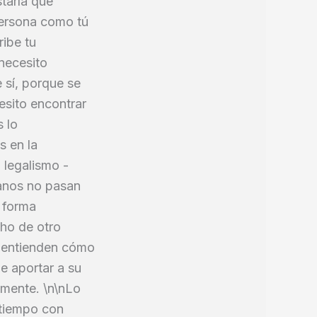
staría que
persona como tú
ribe tu
necesito
 sí, porque se
esito encontrar
 lo
s en la
 legalismo -
ianos no pasan
 forma
cho de otro
o entienden cómo
e aportar a su
amente. \n\nLo
 tiempo con