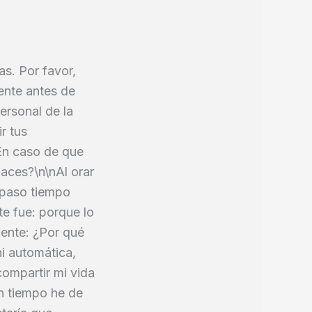
s. Por favor,
ente antes de
ersonal de la
r tus
nEn caso de que
haces?\n\nAl orar
 paso tiempo
e fue: porque lo
ente: ¿Por qué
ni automática,
compartir mi vida
n tiempo he de