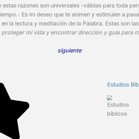
 estas razones son universales -válidas para toda per
 tiempo.- Es mi deseo que te animen y estimulen a pas
en la lectura y meditación de la Palabra. Estas son la
proteger mi vida y encontrar dirección y guía para m
siguiente
Estudios Bíb