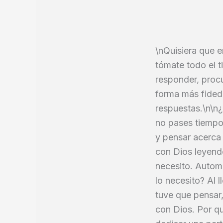
\nQuisiera que 
tómate todo el 
responder, procu
forma más fidedi
respuestas.\n\n¿
no pases tiempo,
y pensar acerca
con Dios leyend
necesito. Autom
lo necesito? Al 
tuve que pensar,
con Dios. Por q