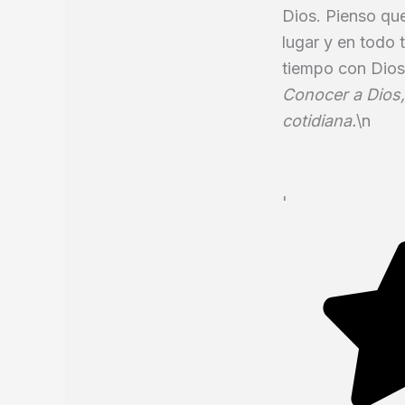
Dios. Pienso que
lugar y en todo
tiempo con Dios 
Conocer a Dios, 
cotidiana.
\n
'