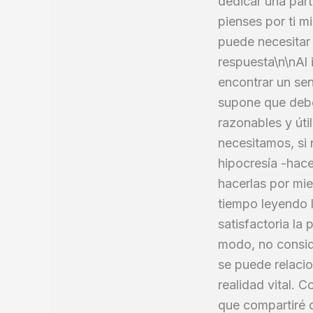
dedicar una part
pienses por ti 
puede necesitar 
respuesta\n\nAl 
encontrar un se
supone que debo
razonables y úti
necesitamos, si
hipocresía -hac
hacerlas por mi
tiempo leyendo 
satisfactoria la
modo, no conside
se puede relacio
realidad vital.
que compartiré 