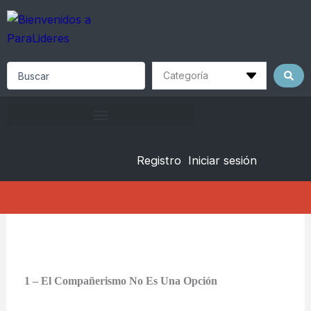
Skip
to
content
Search
...
Registro
Iniciar sesión
1 – El Compañerismo No Es Una Opción