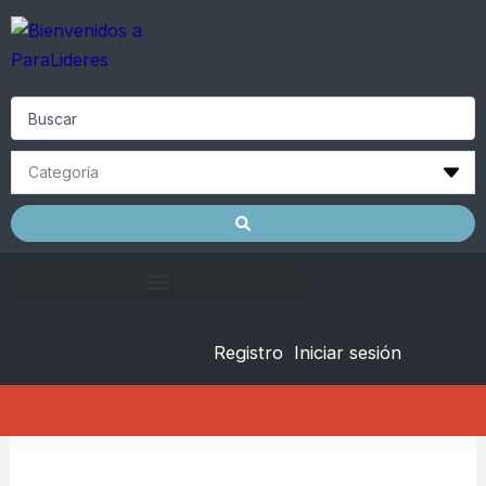
Skip
to
content
Search
...
Registro
Iniciar sesión