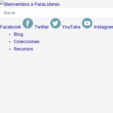
Skip
Search
to
...
content
Facebook
Twitter
YouTube
Instagra
Blog
Colecciones
Recursos