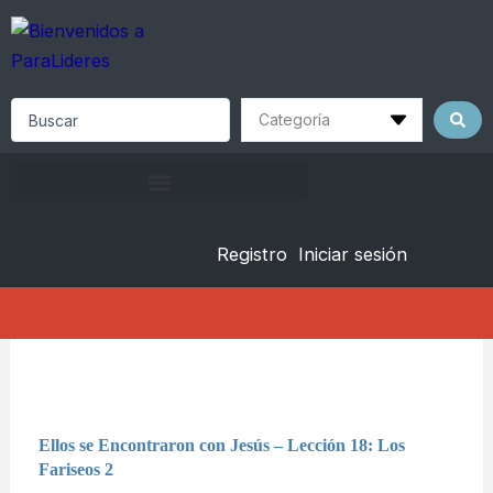
Skip
to
content
Search
...
Registro
Iniciar sesión
Ellos se Encontraron con Jesús – Lección 18: Los
Fariseos 2