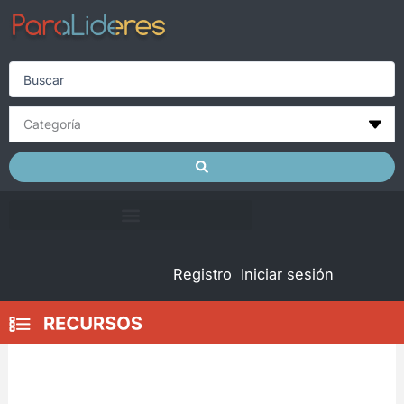
Skip
to
content
Search
...
Registro
Iniciar sesión