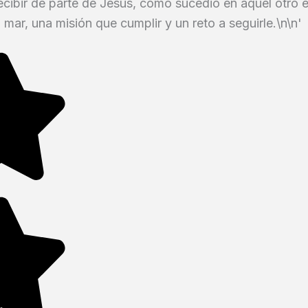
ecibir de parte de Jesús, como sucedió en aquel otro 
 mar, una misión que cumplir y un reto a seguirle.\n\n'