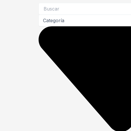
Search
...