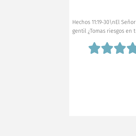
m
Hechos 11:19-30\nEl Señor
gentil ¿Tomas riesgos en 