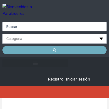
Skip
to
content
Search
...
Registro
Iniciar sesión