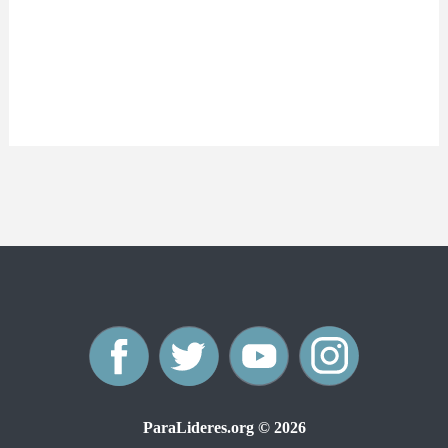
F
T
Y
I
a
w
o
n
ParaLideres.org © 2026