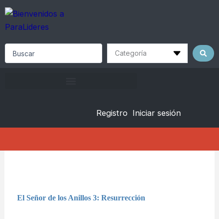
Skip
to
content
Search
...
Registro
Iniciar sesión
El Señor de los Anillos 3: Resurrección