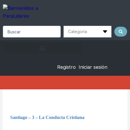
Skip
to
content
Search
...
Registro
Iniciar sesión
Santiago – 3 – La Conducta Cristiana