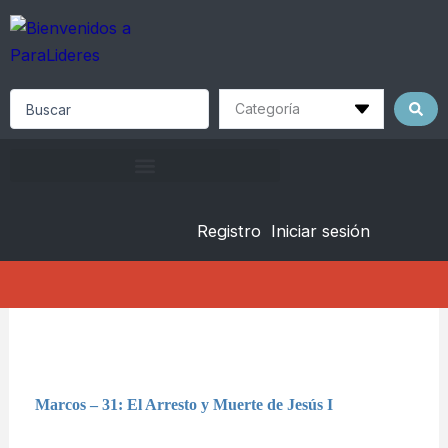
Skip
to
content
Search
...
Registro
Iniciar sesión
Marcos – 31: El Arresto y Muerte de Jesús I