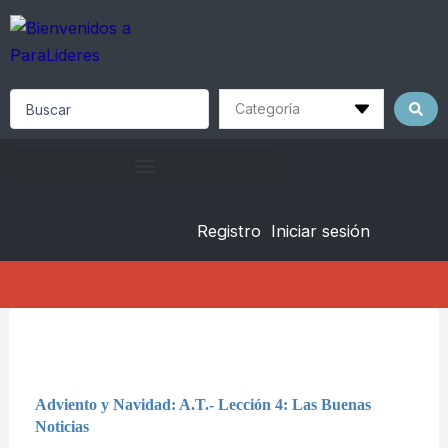
Skip
to
content
Search
...
Registro
Iniciar sesión
Adviento y Navidad: A.T.- Lección 4: Las Buenas
Noticias