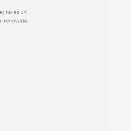
te; no es un
o, renovado,