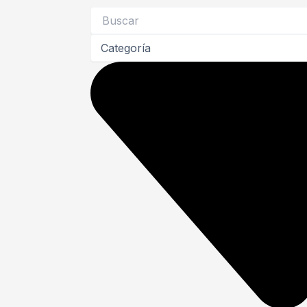
Search
...