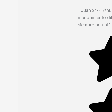
1 Juan 2:7-17\nL
mandamiento dife
siempre actual.'