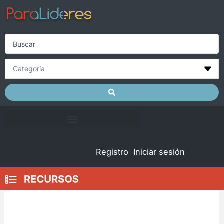
Skip
to
content
Search
...
Registro
Iniciar sesión