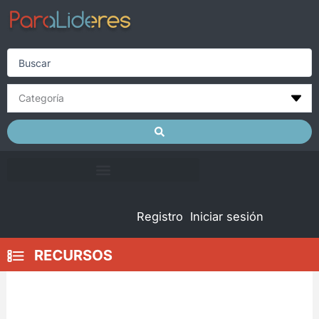
Skip
to
content
Search
...
Registro
Iniciar sesión