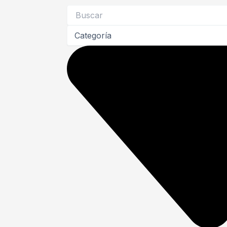
Search
...