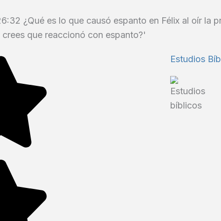
:32 ¿Qué es lo que causó espanto en Félix al oír la p
 crees que reaccionó con espanto?'
Estudios Bíb